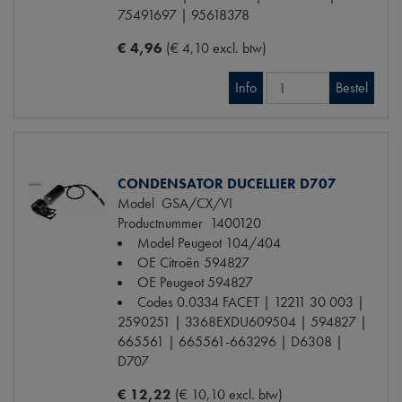
75491697 | 95618378
€ 4,96
(€ 4,10 excl. btw)
Info
Bestel
CONDENSATOR DUCELLIER D707
Model
GSA/CX/VI
Productnummer
1400120
Model Peugeot
104/404
OE Citroën
594827
OE Peugeot
594827
Codes
0.0334 FACET | 12211 30 003 |
2590251 | 3368EXDU609504 | 594827 |
665561 | 665561-663296 | D6308 |
D707
€ 12,22
(€ 10,10 excl. btw)