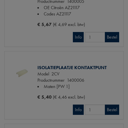
Productnummer
1400005
OE Citroën
AZ21117
Codes
AZ21117
€ 5,67
(€ 4,69 excl. btw)
Info
Bestel
ISOLATIEPLAATJE KONTAKTPUNT
Model
2CV
Productnummer
1400006
Maten
[PW 1]
€ 5,40
(€ 4,46 excl. btw)
Info
Bestel