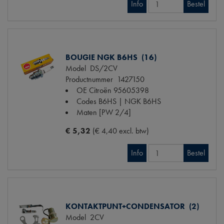
Info
Bestel
BOUGIE NGK B6HS (16)
Model
DS/2CV
Productnummer
1427150
OE Citroën
95605398
Codes
B6HS | NGK B6HS
Maten
[PW 2/4]
€ 5,32
(€ 4,40 excl. btw)
Info
Bestel
KONTAKTPUNT+CONDENSATOR (2)
Model
2CV