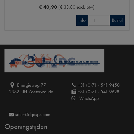
€ 40,90
(€ 33,80 excl. btw)
Info
Bestel
Energieweg 77
+31 (0)71 - 541 9450
2382 NH Zoeterwoude
+31 (0)71 - 541 9628
WhatsApp
sales@dgasps.com
Openingstijden