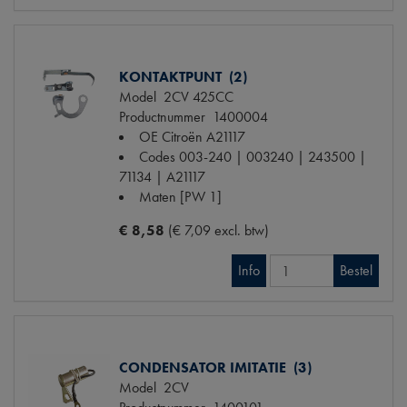
KONTAKTPUNT (2)
Model
2CV 425CC
Productnummer
1400004
OE Citroën
A21117
Codes
003-240 | 003240 | 243500 |
71134 | A21117
Maten
[PW 1]
€ 8,58
(€ 7,09 excl. btw)
Info
Bestel
CONDENSATOR IMITATIE (3)
Model
2CV