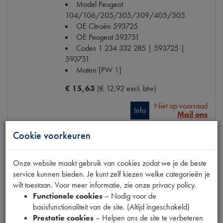
Model Peugeot
104/106/205/305/309/405/505
OE Citroën
593725
OE Peugeot
593751
Codes
1 234 332 285 | 593725 |
593751
Maten
[PW 1]
€ 15,63
(€ 12,92 excl. btw)
Niet op voorraad
Info
Mail ons
Cookie voorkeuren
Onze website maakt gebruik van cookies zodat we je de beste
BOUGIE CHAMPION L 87 YC
service kunnen bieden. Je kunt zelf kiezen welke categorieën je
Model
2CV
wilt toestaan. Voor meer informatie, zie onze privacy policy.
Productnummer
1420287
Functionele cookies
– Nodig voor de
OE Citroën
59626C
basisfunctionaliteit van de site. (Altijd ingeschakeld)
Codes
59626C | 95619040 | C42S |
Prestatie cookies
– Helpen ons de site te verbeteren
L87YC