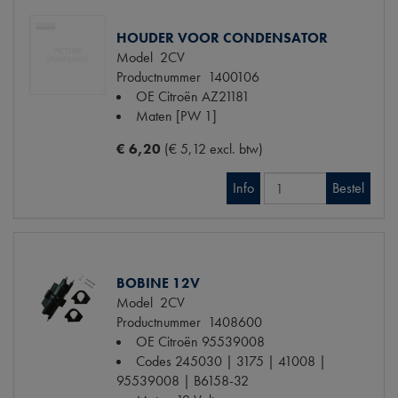
HOUDER VOOR CONDENSATOR
Model
2CV
Productnummer
1400106
OE Citroën
AZ21181
Maten
[PW 1]
€ 6,20
(€ 5,12 excl. btw)
Info
Bestel
BOBINE 12V
Model
2CV
Productnummer
1408600
OE Citroën
95539008
Codes
245030 | 3175 | 41008 |
95539008 | B6158-32