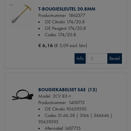
T-BOUGIESLEUTEL 20.8MM
Productnummer
1862377
OE Citroën
174/20.8
OE Peugeot
174/20.8
Codes
174/20.8
€ 6,16
(€ 5,09 excl. btw)
Info
Bestel
BOUGIEKABELSET SAE (12)
Model
2CV 83->
Productnummer
1400715
OE Citroën
95659593
Codes
31.66.58 | 3166 | 346646 |
95659593
Alternatief
1407715