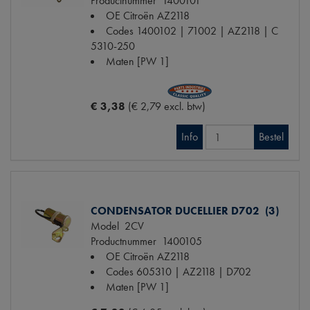
Productnummer
1400101
OE Citroën
AZ2118
Codes
1400102 | 71002 | AZ2118 | C
5310-250
Maten
[PW 1]
€ 3,38
(€ 2,79 excl. btw)
Info
Bestel
CONDENSATOR DUCELLIER D702 (3)
Model
2CV
Productnummer
1400105
OE Citroën
AZ2118
Codes
605310 | AZ2118 | D702
Maten
[PW 1]