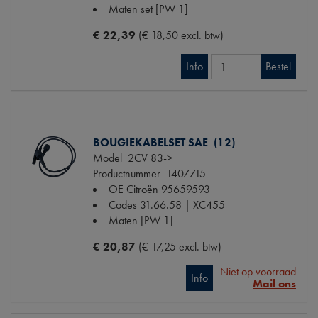
Maten
set [PW 1]
€ 22,39
(€ 18,50 excl. btw)
Info
Bestel
BOUGIEKABELSET SAE (12)
Model
2CV 83->
Productnummer
1407715
OE Citroën
95659593
Codes
31.66.58 | XC455
Maten
[PW 1]
€ 20,87
(€ 17,25 excl. btw)
Niet op voorraad
Info
Mail ons