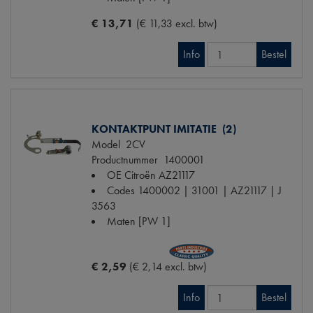
€ 13,71
(€ 11,33 excl. btw)
Info
Bestel
KONTAKTPUNT IMITATIE (2)
Model
2CV
Productnummer
1400001
OE Citroën
AZ21117
Codes
1400002 | 31001 | AZ21117 | J
3563
Maten
[PW 1]
€ 2,59
(€ 2,14 excl. btw)
Info
Bestel