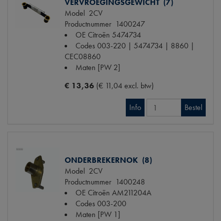
VERVROEGINGSGEWICHT (7)
Model
2CV
Productnummer
1400247
OE Citroën
5474734
Codes
003-220 | 5474734 | 8860 |
CEC08860
Maten
[PW 2]
€ 13,36
(€ 11,04 excl. btw)
Info
Bestel
ONDERBREKERNOK (8)
Model
2CV
Productnummer
1400248
OE Citroën
AM211204A
Codes
003-200
Maten
[PW 1]