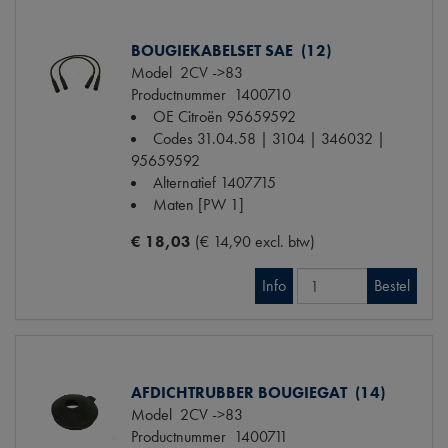
BOUGIEKABELSET SAE (12)
Model
2CV ->83
Productnummer
1400710
OE Citroën
95659592
Codes
31.04.58 | 3104 | 346032 |
95659592
Alternatief
1407715
Maten
[PW 1]
€ 18,03
(€ 14,90 excl. btw)
Info
Bestel
AFDICHTRUBBER BOUGIEGAT (14)
Model
2CV ->83
Productnummer
1400711