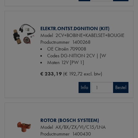
ELEKTR.ONTST.DGNITION (KIT)
Model
2CV+BOBINE+KABELSET+BOUGIE
Productnummer
1400268
OE Citroën
709008
Codes
DG-NITION 2CV | [W
Maten
12V [PW 1]
€ 233,19
(€ 192,72 excl. btw)
Info
Bestel
ROTOR (BOSCH SYSTEEM)
Model
AX/BX/ZX/VI/C15/LNA
Productnummer
1400430