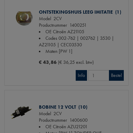
ONTSTEKINGSHUIS LEEG IMITATIE (1)
Model
2CV
Productnummer
1400251
OE Citroën
AZ21105
Codes
002-762 | 002762 | 3530 |
AZ21105 | CEC03530
Maten
[PW 1]
€ 43,86
(€ 36,25 excl. btw)
Info
Bestel
BOBINE 12 VOLT (10)
Model
2CV
Productnummer
1400600
OE Citroën
AZU21201