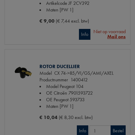
Artikelcode JF
2CV392
Maten
[PW 1]
€ 9,00
(€ 7,44 excl. btw)
Niet op voorraad
Info
Mail ons
ROTOR DUCELLIER
Model
CX 74->85/VI/GS/AMI/AXEL
Productnummer
1400412
Model Peugeot
104
OE Citroën
7901593722
OE Peugeot
593733
Maten
[PW 1]
€ 10,04
(€ 8,30 excl. btw)
Info
Bestel