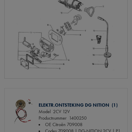
ELEKTR.ONTSTEKING DG NITION (1)
Model
2CV 12V
Productnummer
1400250
OE Citroën
709008
Codes
709008 | DG-NITION 2CV | P1