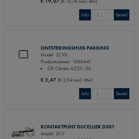
€ 19,07
(€ 15,76 excl. btw)
Info
Bestel
ONTSTEKINGSHUIS PAKKING
Model
2CV6
Productnummer
1060441
OE Citroën
AZ211-116
€ 2,47
(€ 2,04 excl. btw)
Info
Bestel
KONTAKTPUNT DUCELLIER D301
Model
2CV