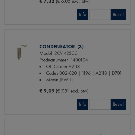
€ 7,32
(€ 6,05 excl. btw)
Info
Bestel
CONDENSATOR (3)
Model
2CV 425CC
Productnummer
1400104
OE Citroën
A2118
Codes
002-820 | 1196 | A2118 | D701
Maten
[PW 1]
€ 9,09
(€ 7,51 excl. btw)
Info
Bestel