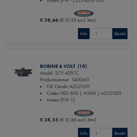
Maten
[PW 1] ZONDER OLIE
€ 38,66
(€ 31,95 excl. btw)
Info
Bestel
BOBINE 6 VOLT (10)
Model
2CV 425CC
Productnummer
1400601
OE Citroën
AZU21201
Codes
002-600 | 41006 | AZU21201
Maten
[PW 1]
€ 38,55
(€ 31,86 excl. btw)
Info
Bestel