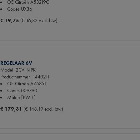
OE Citroën
A53219C
Codes
UX36
€ 19,75
(€ 16,32 excl. btw)
REGELAAR 6V
Model
2CV 14PK
Productnummer
1440211
OE Citroën
AZ5351
Codes
009790
Maten
[PW 1]
€ 179,31
(€ 148,19 excl. btw)