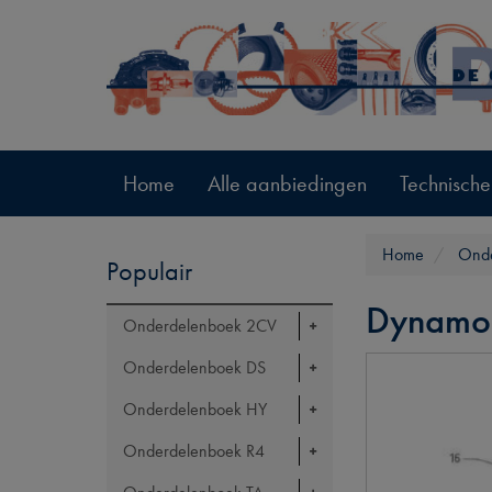
Home
Alle aanbiedingen
Technische
Home
Ond
Populair
Dynamo
Onderdelenboek 2CV
Onderdelenboek DS
Onderdelenboek HY
Onderdelenboek R4