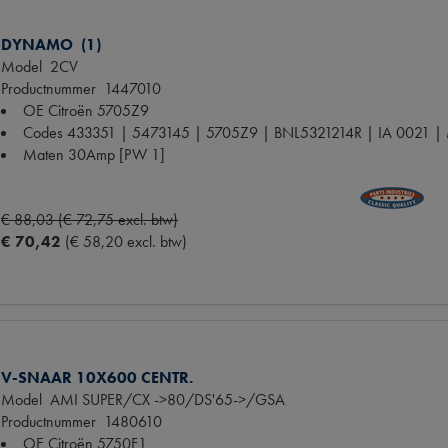
DYNAMO (1)
Model
2CV
Productnummer
1447010
OE Citroën
5705Z9
Codes
433351 | 5473145 | 5705Z9 | BNL5321214R | IA 0021 | 
Maten
30Amp [PW 1]
€ 88,03 (€ 72,75 excl. btw)
€ 70,42
(€ 58,20 excl. btw)
V-SNAAR 10X600 CENTR.
Model
AMI SUPER/CX ->80/DS'65->/GSA
Productnummer
1480610
OE Citroën
5750F1