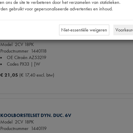
n ons de site te verbeteren door het verzamelen van statistieken.
den gebruikt voor gepersonaliseerde advertenties en inhoud.
Niet-essentiële weigeren
Voorkeur
KOOLBORSTELSET DYN. P.RH. 6V
Model
2CV 18PK
Productnummer
1440118
OE Citroën
AZ53219
Codes
PX33 | [W
€ 21,05
(€ 17,40 excl. btw)
KOOLBORSTELSET DYN. DUC. 6V
Model
2CV 18PK
Productnummer
1440119