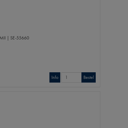
MII | SE-55660
Info
Bestel