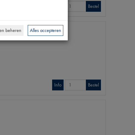
Info
Bestel
en beheren
Alles accepteren
Info
Bestel