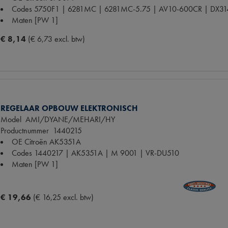
Codes
5750F1 | 6281MC | 6281MC-5.75 | AV10-600CR | DX31
Maten
[PW 1]
€ 8,14
(€ 6,73 excl. btw)
REGELAAR OPBOUW ELEKTRONISCH
Model
AMI/DYANE/MEHARI/HY
Productnummer
1440215
OE Citroën
AK5351A
Codes
1440217 | AK5351A | M 9001 | VR-DU510
Maten
[PW 1]
€ 19,66
(€ 16,25 excl. btw)