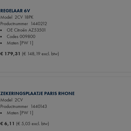
REGELAAR 6V
Model
2CV 18PK
Productnummer
1440212
OE Citroën
AZ53501
Codes
009800
Maten
[PW 1]
€ 179,31
(€ 148,19 excl. btw)
ZEKERINGSPLAATJE PARIS RHONE
Model
2CV
Productnummer
1440143
Maten
[PW 1]
€ 6,11
(€ 5,05 excl. btw)