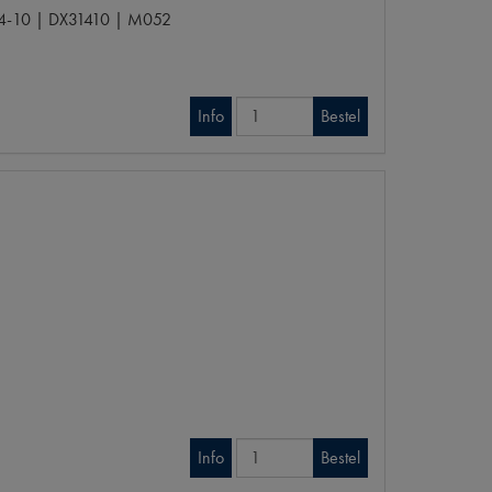
4-10 | DX31410 | M052
Info
Bestel
Info
Bestel