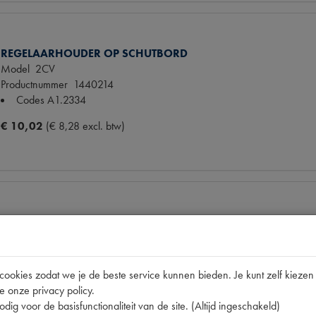
REGELAARHOUDER OP SCHUTBORD
Model
2CV
Productnummer
1440214
Codes
A1.2334
€ 10,02
(€ 8,28 excl. btw)
BOUT/MOER DYNAMO
Model
2CV
Productnummer
1540091
Codes
14200
okies zodat we je de beste service kunnen bieden. Je kunt zelf kiezen 
Maten
[PW 1]
e onze privacy policy.
dig voor de basisfunctionaliteit van de site. (Altijd ingeschakeld)
€ 5,75
(€ 4,75 excl. btw)