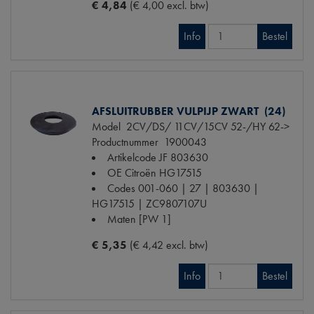
€ 4,84
(€ 4,00 excl. btw)
Info
Bestel
AFSLUITRUBBER VULPIJP ZWART (24)
Model
2CV/DS/ 11CV/15CV 52-/HY 62->
Productnummer
1900043
Artikelcode JF
803630
OE Citroën
HG17515
Codes
001-060 | 27 | 803630 |
HG17515 | ZC9807107U
Maten
[PW 1]
€ 5,35
(€ 4,42 excl. btw)
Info
Bestel