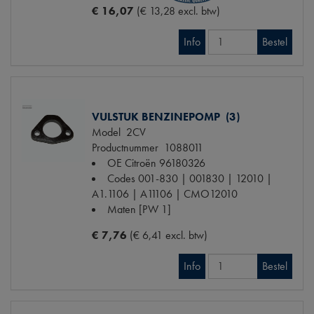
€ 16,07
(€ 13,28 excl. btw)
Info
Bestel
VULSTUK BENZINEPOMP (3)
Model
2CV
Productnummer
1088011
OE Citroën
96180326
Codes
001-830 | 001830 | 12010 |
A1.1106 | A11106 | CMO12010
Maten
[PW 1]
€ 7,76
(€ 6,41 excl. btw)
Info
Bestel