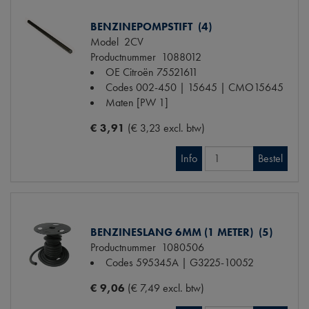
BENZINEPOMPSTIFT (4)
Model
2CV
Productnummer
1088012
OE Citroën
75521611
Codes
002-450 | 15645 | CMO15645
Maten
[PW 1]
€ 3,91
(€ 3,23 excl. btw)
Info
Bestel
BENZINESLANG 6MM (1 METER) (5)
Productnummer
1080506
Codes
595345A | G3225-10052
€ 9,06
(€ 7,49 excl. btw)