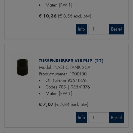
Maten
[PW 1]
€ 10,36
(€ 8,56 excl. btw)
Info
Bestel
TUSSENRUBBER VULPIJP (22)
Model
PLASTIC TANK 2CV
Productnummer
1900100
OE Citroën
95541376
Codes
785 | 95541376
Maten
[PW 1]
€ 7,07
(€ 5,84 excl. btw)
Info
Bestel