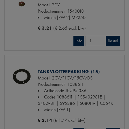
Model
2CV
Productnummer
1540018
Maten
[PW 2] M7X50
€ 3,21
(€ 2,65 excl. btw)
Info
Bestel
TANKVLOTTERPAKKING (15)
Model
2CV/11CV/15CV/DS
Productnummer
1088611
Artikelcode JF
595.386
Codes
1088611 | 1S5402981E |
5402981 | 595386 | 6080119 | C064K
Maten
[PW 1]
€ 2,14
(€ 1,77 excl. btw)