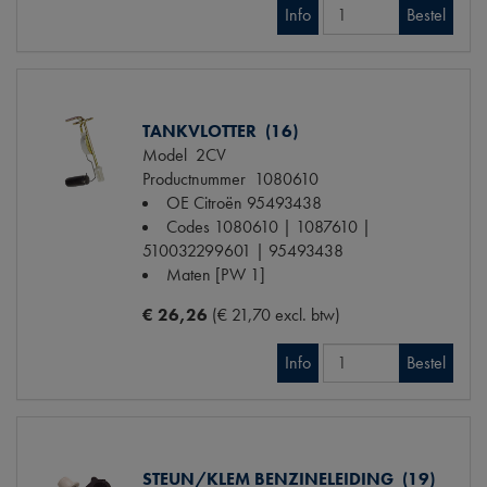
Info
Bestel
TANKVLOTTER (16)
Model
2CV
Productnummer
1080610
OE Citroën
95493438
Codes
1080610 | 1087610 |
510032299601 | 95493438
Maten
[PW 1]
€ 26,26
(€ 21,70 excl. btw)
Info
Bestel
STEUN/KLEM BENZINELEIDING (19)