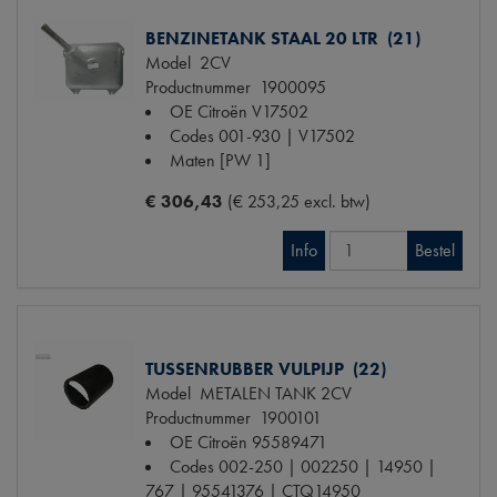
BENZINETANK STAAL 20 LTR (21)
Model
2CV
Productnummer
1900095
OE Citroën
V17502
Codes
001-930 | V17502
Maten
[PW 1]
€ 306,43
(€ 253,25 excl. btw)
Info
Bestel
TUSSENRUBBER VULPIJP (22)
Model
METALEN TANK 2CV
Productnummer
1900101
OE Citroën
95589471
Codes
002-250 | 002250 | 14950 |
767 | 95541376 | CTQ14950