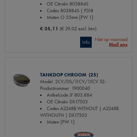
OE Citroën
803884S
Codes
803884S | P318
Maten
O 55mm [PW 1]
€ 35,11
(€ 29,02 excl. btw)
Niet op voorraad
Info
Mail ons
TANKDOP CHROOM (25)
Model
2CV/DS/11CV/15CV 52-
Productnummer
1900040
Artikelcode JF
803.884
OE Citroën
DX17503
Codes
A2248B WITHOUT | A2248B
WITHOUTH | DX17503
Maten
[PW 1]