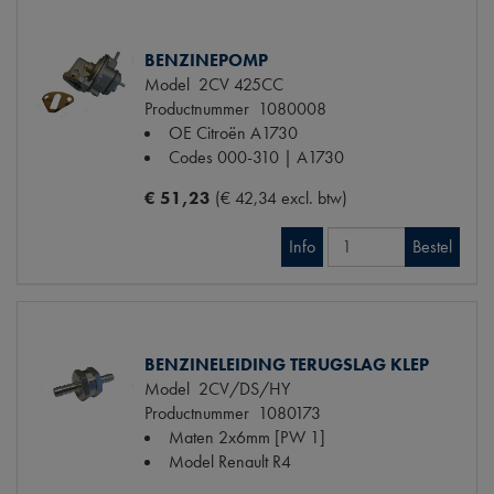
BENZINEPOMP
Model
2CV 425CC
Productnummer
1080008
OE Citroën
A1730
Codes
000-310 | A1730
€ 51,23
(€ 42,34 excl. btw)
Info
Bestel
BENZINELEIDING TERUGSLAG KLEP
Model
2CV/DS/HY
Productnummer
1080173
Maten
2x6mm [PW 1]
Model Renault
R4