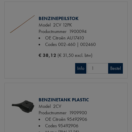
BENZINEPEILSTOK
Model
2CV 12PK
Productnummer
1900094
OE Citroën
AU17410
Codes
002-460 | 002460
€ 38,12
(€ 31,50 excl. btw)
Info
Bestel
BENZINETANK PLASTIC
Model
2CV
Productnummer
1909900
OE Citroën
95492906
Codes
95492906