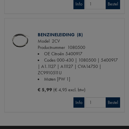
Info
Bestel
BENZINELEIDING (8)
Model
2CV
Productnummer
1080500
OE Citroën
5400917
Codes
000-430 | 1080500 | 5400917
| A1.1127 | A11127 | CVA14750 |
ZC9910511U
Maten
[PW 1]
€ 5,99
(€ 4,95 excl. btw)
Info
Bestel