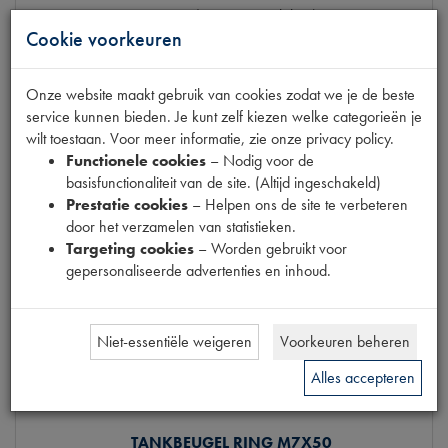
€ 46,75
(€ 38,64 excl. btw)
Cookie voorkeuren
Info
Bestel
Onze website maakt gebruik van cookies zodat we je de beste
service kunnen bieden. Je kunt zelf kiezen welke categorieën je
wilt toestaan. Voor meer informatie, zie onze privacy policy.
Functionele cookies
– Nodig voor de
SCHROEF TANKVLOTTER RVS
basisfunctionaliteit van de site. (Altijd ingeschakeld)
Model
2CV
Prestatie cookies
– Helpen ons de site te verbeteren
Productnummer
1540029
door het verzamelen van statistieken.
OE Citroën
ZD9451630W
Targeting cookies
– Worden gebruikt voor
Maten
[PW 3] M4X12
gepersonaliseerde advertenties en inhoud.
€ 0,24
(€ 0,20 excl. btw)
Info
Bestel
Niet-essentiële weigeren
Voorkeuren beheren
Alles accepteren
TANKBEUGEL RING M7X50