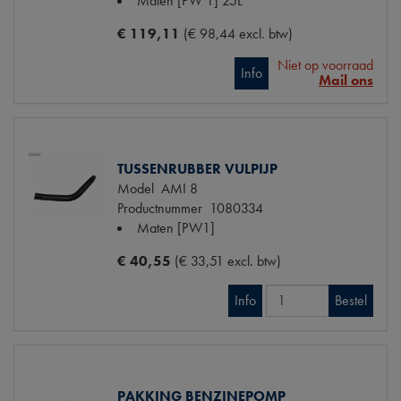
Maten
[PW 1] 25L
€ 119,11
(€ 98,44 excl. btw)
Niet op voorraad
Info
Mail ons
TUSSENRUBBER VULPIJP
Model
AMI 8
Productnummer
1080334
Maten
[PW1]
€ 40,55
(€ 33,51 excl. btw)
Info
Bestel
PAKKING BENZINEPOMP