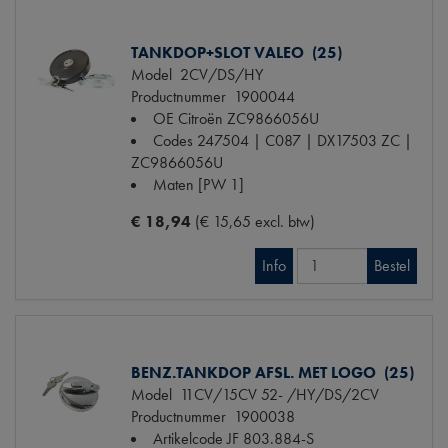
TANKDOP+SLOT VALEO (25)
Model
2CV/DS/HY
Productnummer
1900044
OE Citroën
ZC9866056U
Codes
247504 | C087 | DX17503 ZC |
ZC9866056U
Maten
[PW 1]
€ 18,94
(€ 15,65 excl. btw)
Info
Bestel
BENZ.TANKDOP AFSL. MET LOGO (25)
Model
11CV/15CV 52- /HY/DS/2CV
Productnummer
1900038
Artikelcode JF
803.884-S