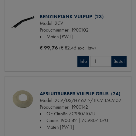
BENZINETANK VULPIJP (23)
Model
2CV
Productnummer
1900102
Maten
[PW1]
€ 99,76
(€ 82,45 excl. btw)
Info
Bestel
AFSLUITRUBBER VULPIJP GRIJS (24)
Model
2CV/DS/HY 62->/11CV 15CV 52-
Productnummer
1900142
OE Citroën
ZC9807107U
Codes
1900142 | ZC9807107U
Maten
[PW 1]