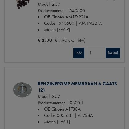
Model
2CV
Productnummer
1540500
OE Citroën
AM174221A
Codes
1540500 | AM174221A
Maten
[PW 7]
€ 2,30
(€ 1,90 excl. btw)
Info
Bestel
BENZINEPOMP MEMBRAAN 6 GAATS
(2)
Model
2CV
Productnummer
1080011
OE Citroën
A1738A
Codes
000-631 | A1738A
Maten
[PW 1]