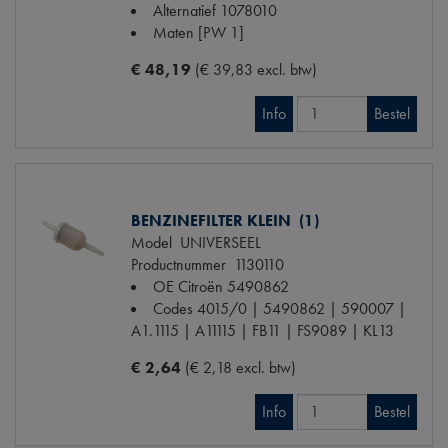
Alternatief
1078010
Maten
[PW 1]
€ 48,19
(€ 39,83 excl. btw)
Info
Bestel
BENZINEFILTER KLEIN (1)
Model
UNIVERSEEL
Productnummer
1130110
OE Citroën
5490862
Codes
4015/0 | 5490862 | 590007 |
A1.1115 | A11115 | FB11 | FS9089 | KL13
€ 2,64
(€ 2,18 excl. btw)
Info
Bestel