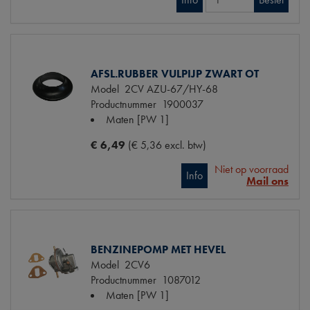
AFSL.RUBBER VULPIJP ZWART OT
Model
2CV AZU-67/HY-68
Productnummer
1900037
Maten
[PW 1]
€ 6,49
(€ 5,36 excl. btw)
Niet op voorraad
Info
Mail ons
BENZINEPOMP MET HEVEL
Model
2CV6
Productnummer
1087012
Maten
[PW 1]