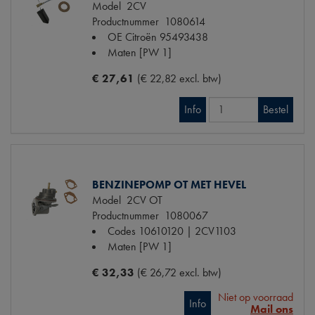
Model
2CV
Productnummer
1080614
OE Citroën
95493438
Maten
[PW 1]
€ 27,61
(€ 22,82 excl. btw)
Info
Bestel
BENZINEPOMP OT MET HEVEL
Model
2CV OT
Productnummer
1080067
Codes
10610120 | 2CV1103
Maten
[PW 1]
€ 32,33
(€ 26,72 excl. btw)
Niet op voorraad
Info
Mail ons