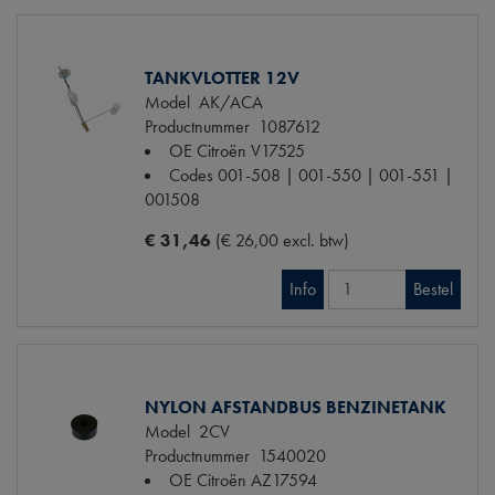
TANKVLOTTER 12V
Model
AK/ACA
Productnummer
1087612
OE Citroën
V17525
Codes
001-508 | 001-550 | 001-551 |
001508
€ 31,46
(€ 26,00 excl. btw)
Info
Bestel
NYLON AFSTANDBUS BENZINETANK
Model
2CV
Productnummer
1540020
OE Citroën
AZ17594